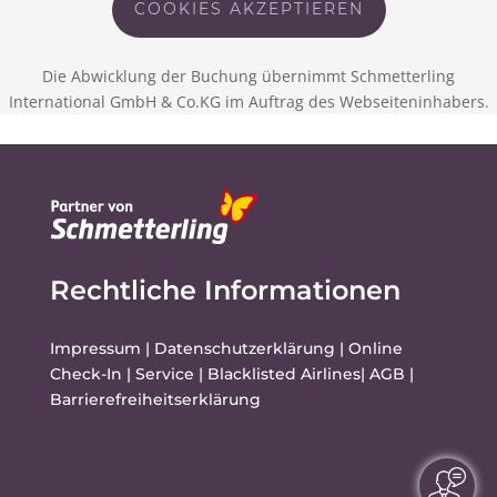
COOKIES AKZEPTIEREN
Die Abwicklung der Buchung übernimmt Schmetterling
International GmbH & Co.KG im Auftrag des Webseiteninhabers.
Rechtliche Informationen
Impressum
|
Datenschutzerklärung
|
Online
Check-In
|
Service
|
Blacklisted Airlines
|
AGB
|
Barrierefreiheitserklärung